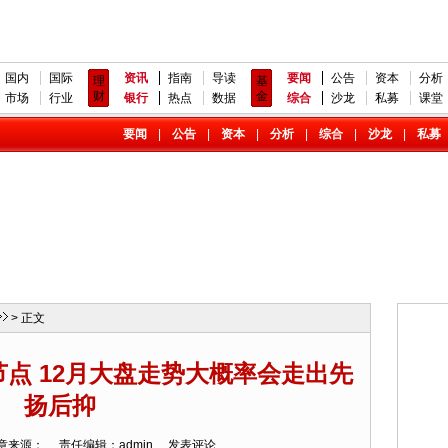
国内
国际
资讯
指南
导读
要闻
公告
资本
分析
理
基
财
金
市场
行业
银行
热点
数据
综合
沙龙
私募
课堂
要闻
|
公告
|
资本
|
分析
|
综合
|
沙龙
|
私募
> 正文
点 12月大盘走势大概率会走出先
扬后抑
8 文章来源： 责任编辑：admin
发表评论