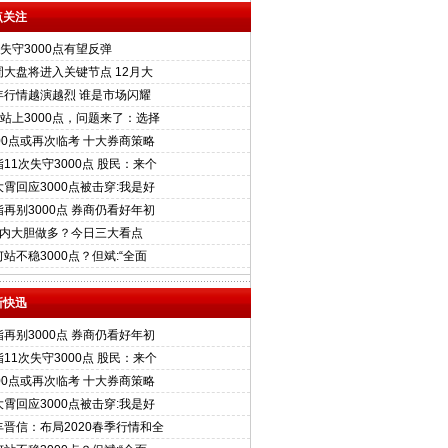
点关注
股失守3000点有望反弹
周大盘将进入关键节点 12月大
年行情越演越烈 谁是市场闪耀
股站上3000点，问题来了：选择
000点或再次临考 十大券商策略
11次失守3000点 股民：来个
大霄回应3000点被击穿:我是好
指再别3000点 券商仍看好年初
天内大胆做多？今日三大看点
站不稳3000点？但斌:“全面
新快迅
指再别3000点 券商仍看好年初
11次失守3000点 股民：来个
000点或再次临考 十大券商策略
大霄回应3000点被击穿:我是好
丰晋信：布局2020春季行情和全