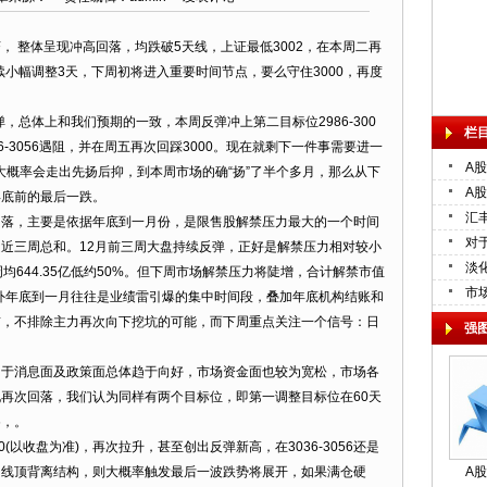
整体呈现冲高回落，均跌破5天线，上证最低3002，在本周二再
已连续小幅调整3天，下周初将进入重要时间节点，要么守住3000，再度
总体上和我们预期的一致，本周反弹冲上第二目标位2986-300
栏
6-3056遇阻，并在周五再次回踩3000。现在就剩下一件事需要进一
A
大概率会走出先扬后抑，到本周市场的确“扬”了半个多月，那么从下
A股
年底前的最后一跌。
汇
，主要是依据年底到一月份，是限售股解禁压力最大的一个时间
对
近三周总和。12月前三周大盘持续反弹，正好是解禁压力相对较小
淡
周均644.35亿低约50%。但下周市场解禁压力将陡增，合计解禁市值
市
。另外年底到一月往往是业绩雷引爆的集中时间段，叠加年底机构结账和
前，不排除主力再次向下挖坑的可能，而下周重点关注一个信号：日
强
消息面及政策面总体趋于向好，市场资金面也较为宽松，市场各
再次回落，我们认为同样有两个目标位，即第一调整目标位在60天
6，。
以收盘为准)，再次拉升，甚至创出反弹新高，在3036-3056还是
日线顶背离结构，则大概率触发最后一波跌势将展开，如果满仓硬
A股