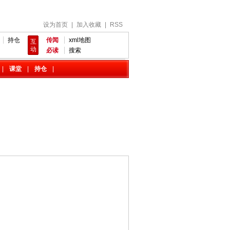
设为首页
|
加入收藏
|
RSS
持仓
传闻
xml地图
互
动
必读
搜索
|
课堂
|
持仓
|