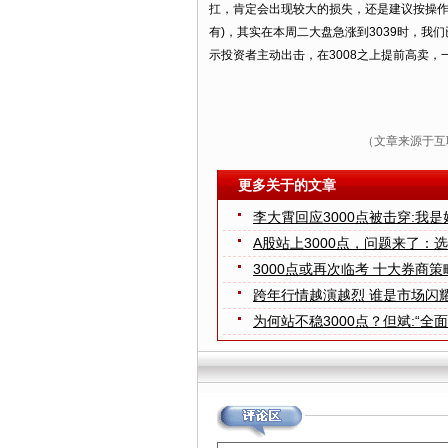
扛，肯定会出现较大的损失，还是建议按操作
有)，其实在本周二大盘急涨到3039时，我
示投资者主动出击，在3008之上提前高卖，
（文章来源于互
更多关于的文章
李大霄回应3000点被击穿:我是
A股站上3000点，问题来了：
3000点或再次临考 十大券商策
跨年行情越演越烈 谁是市场闪
为何站不稳3000点？但斌:“全