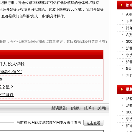
纪律行事，将仓位减到3成或以下(仍在低位筑底的总体可继续持
热
们已经开始提示投资者分批减仓。这波下跌在2856区域， 我们开始提
A
一直都是我们倡导要“先人一步”的具体操作。
下
跨
A
联网，并不代表本站同意期观点或者描述，其版权归财经股票网所有）
3
沪指
李
沪
好人 没人识我
5
选择高估值的“
为何
略
耀之星？
最
面牛”条件
沪
沪指
[错误报告]
[推荐]
[打印]
[关闭]
3
李
当前有
位对此文感兴趣的网友发表了看法
点击查看
汇