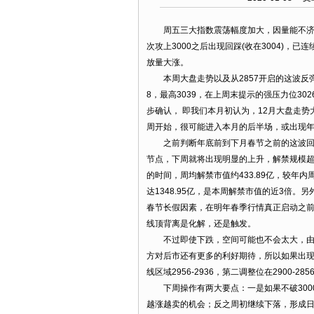
周五三大指数震荡幅度加大，因量能不济， 
次攻上3000之后出现回踩(收在3004)，
放量大涨。
本周大盘走势以及从2857开启的这波反弹，
8，最高3039，在上周末提示的强压力位302
步确认， 即我们本月初认为，12月大盘走势
周开始，很可能进入本月的后半场，或出现
之前判断年底前到下月春节之前的这波回落
节点，下周就将出现明显的上升，解禁规模超
的时间，周均解禁市值约433.89亿，较年内
达1348.95亿，是本周解禁市值的近3倍
春节长假因素，在明年春季行情真正启动之
线顶背离是化解，还是触发。
不过即使下跌，空间可能也不会太大，由于
方对后市还有更多的利好期待，所以如果出现
线区域2956-2936，第二调整位在2900-285
下周操作有两大要点：一是如果不破3000(
越涨越卖的机会；反之周初继续下落，形成