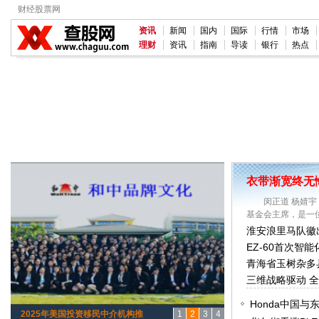
财经股票网
资讯
新闻
国内
国际
行情
市场
理财
资讯
指南
导读
银行
热点
衣带渐宽终无
闵正道 杨婧宇
基金会主席，是一位
淮安浪里马队徽
EZ-60首次智能
青海省玉树杂多
三维战略驱动 
Honda中国与
2025年美国投资移民中介机构推
1
2
3
4