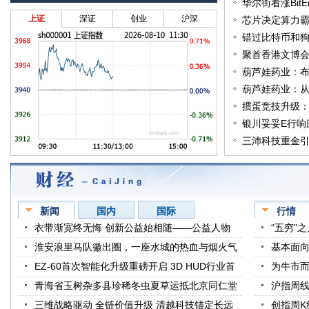
份
华尔街看涨BitEn
荐
上证
深证
创业
沪深
BIT
芯片决定算力
BitEng
错过比特币和
你，
聚首香港文博会
启
葫芦娃药业：
品
葫芦娃药业：
跑
掼蛋竞技升级：
银川妥妥E行响
防
三沛科技重金引
新闻
国内
国际
行情
衣带渐宽终无悔 创新公益始相随——公益人物
“五穷”
淮安浪里马队徽出圈，一座水城的热血与烟火气
基本面向
EZ-60首次智能化升级重磅开启 3D HUD行业首
为牛市而
发
青海省玉树杂多县珍稀冬虫夏草运抵北京同仁堂
沪指周线
三维战略驱动 全链价值升级 清越科技锚定长远
创指周K