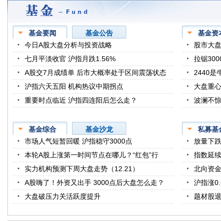
基金要闻
基金公告
基金资
今日A股大盘分析与投资战略
股市大
七月平淡收官 沪指月跌1.56%
拉锯30
A股交7月成绩单 后市大概率处于区间震荡状态
2440
沪指六天五阳 机构热议中期拐点
大盘重心
重要时点临近 沪指四连阳后怎么走？
波澜不惊
基金综合
基金沙龙
私募基
市场人气短暂回暖 沪指稳守3000点
放量下
本轮A股上涨第一时间节点在哪儿？“红包”行
指数延续
实力机构预测下周大盘走势（12.21）
北向资金
A股嗨了！外资又出手 3000点后大盘怎么走？
沪指涨0
大盘破压力关活跃度提升
题材股退