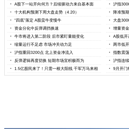
A股下一站开向何方？后续驱动力来自基本面
沪指30
十大机构预测下周大盘走势（4.20）
降准预期
“四底”落定 A股蛮牛变慢牛
大盘30
资金分化中反弹调挡换速
增量资金
牛市将进入第二阶段 后市紧盯量能变化
A股低开
缩量运行不足虑 市场冲关动力足
两市低开
沪指重回3200点 北上资金净流入
指数震荡
反弹逻辑再度切换 短期市场宜积极而为
沪指连续
1.5亿股民来了！只需一根大阳线 千军万马来相
9月开门红