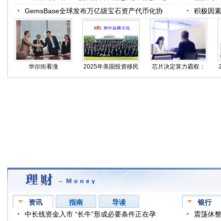
GemsBase全球发布万亿级宝石资产代币化协
积极因素
议，
华尔街看涨
2025年美国投资移民
芯片决定算力霸权：
BitEngine：BIT
中介机
BitEng
资讯
指南
导读
银行
中长线资金入市 “长牛”形成必要条件正在孕
震荡休