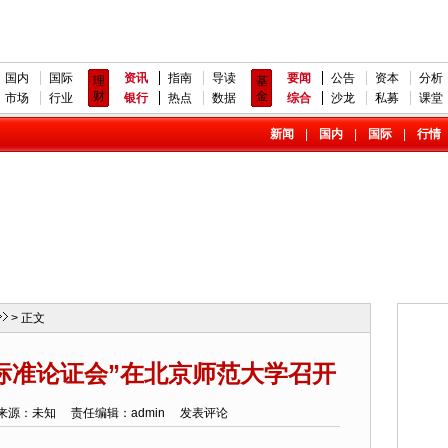
国内
国际
资讯
指南
导读
要闻
公告
资本
分析
理
基
财
金
市场
行业
银行
热点
数据
综合
沙龙
私募
课堂
新闻
|
国内
|
国际
|
行情
> 正文
标准论证会”在北京师范大学召开
 文章来源：未知 责任编辑：admin
发表评论