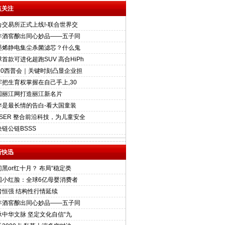
点关注
合交易所正式上线!-联合世界交
年酒窖酿出同心妙品——五子同
墨烯静电集尘杀菌滤芯？什么鬼
首款可进化超跑SUV 高合HiPh
020西普会｜关键时刻凸显企业担
牢把生育权掌握在自己手上,30
国丽江网打造丽江新名片
伴是最长情的告白-看大国童装
CSER 整合前沿科技，为儿童安全
块链公链BSSS
新快迅
门黑or红十月？ 布局“稳定类
国小红脸：全球6亿母婴消费者
者恒强 结构性行情延续
年酒窖酿出同心妙品——五子同
承中华文脉 坚定文化自信“九