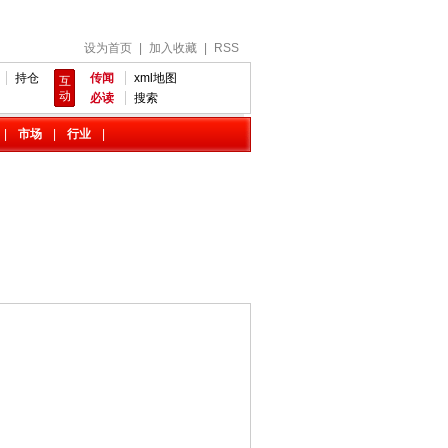
设为首页
|
加入收藏
|
RSS
持仓
传闻
xml地图
互
动
必读
搜索
|
市场
|
行业
|