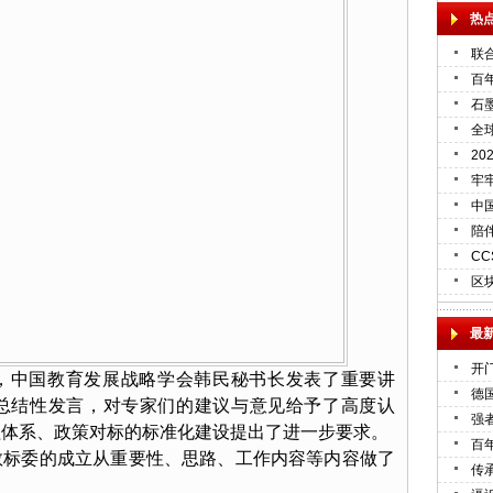
热
联
百
石
全球
2
牢
中
陪
C
区
最
开
，中国教育发展战略学会韩民秘书长发表了重要讲
德
总结性发言，对专家们的建议与意见给予了高度认
强
程体系、政策对标的标准化建设提出了进一步要求。
百
教标委的成立从重要性、思路、工作内容等内容做了
传