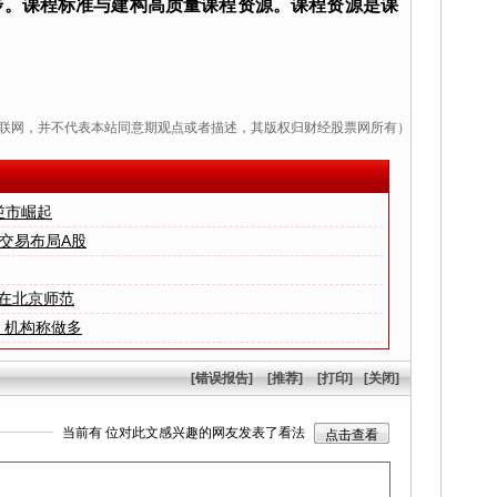
步。课程标准与建构高质量课程资源。课程资源是课
联网，并不代表本站同意期观点或者描述，其版权归财经股票网所有）
逆市崛起
交易布局A股
”在北京师范
 机构称做多
[错误报告]
[推荐]
[打印]
[关闭]
当前有
位对此文感兴趣的网友发表了看法
点击查看