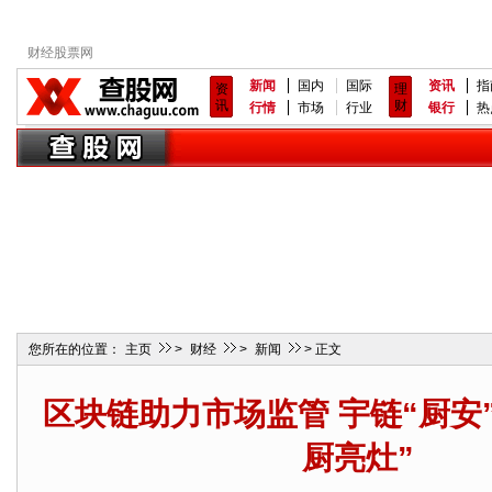
财经股票网
新闻
国内
国际
资讯
指
资
理
讯
财
行情
市场
行业
银行
热
您所在的位置：
主页
>
财经
>
新闻
> 正文
区块链助力市场监管 宇链“厨安
厨亮灶”